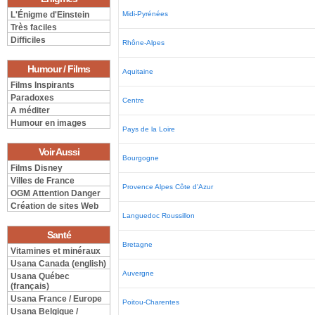
L'Énigme d'Einstein
Midi-Pyrénées
Très faciles
Difficiles
Rhône-Alpes
Humour / Films
Aquitaine
Films Inspirants
Paradoxes
Centre
A méditer
Humour en images
Pays de la Loire
Voir Aussi
Bourgogne
Films Disney
Villes de France
Provence Alpes Côte d'Azur
OGM Attention Danger
Création de sites Web
Languedoc Roussillon
Santé
Bretagne
Vitamines et minéraux
Usana Canada (english)
Auvergne
Usana Québec
(français)
Usana France / Europe
Poitou-Charentes
Usana Belgique /