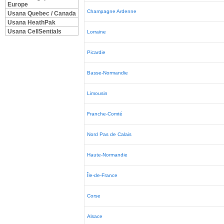
Europe
Champagne Ardenne
Usana Quebec / Canada
Usana HeathPak
Usana CellSentials
Lorraine
Picardie
Basse-Normandie
Limousin
Franche-Comté
Nord Pas de Calais
Haute-Normandie
Île-de-France
Corse
Alsace